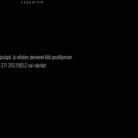
cepumiem
ājaslapā. Ja vēlaties pievienot klāt pasūtījumam
+371 26519852 vai rakstiet