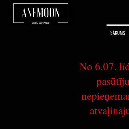
SĀKUMS
No 6.07. lī
pasūtīj
nepieņema
atvaļināj