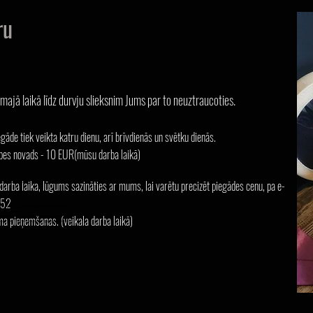
ru
amajā laikā līdz durvju slieksnim Jums par to neuztraucoties.
āde tiek veikta katru dienu, arī brīvdienā
s un svētku dienās.
pes novads - 10 EUR(mūsu darba laikā)
 darba laika, lūgums sazināties ar mums, lai varētu precizēt piegādes cenu, pa e-
i Jūrmalā Jūrmala
a
es Jūrmalā Jūrmala
i
852
пе Цветы с доставкой в Юрмале Юрмала
ьер цветов в Риге Рига
ma pieņemšanas. (veikala darba laikā)
вежие цветы Цветы в Юрмале Юрмала
 Марупе Траурные цветы Траурные венки