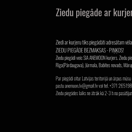
Ziedu piegāde ar kurje
Ziedi ar kurjeru tiks piegādāti adresātam vēl
ZIEDU PIEGĀDE BEZMAKSAS - PIŅĶOS!
Ziedu piegādi veic SIA ANEMOON kurjers. Ziedu pieg
Rīga(Pārdaugava), Jūrmala, Babītes novads, Māru
Par piegādi citur Latvijas teritorijā un ārpus mūsu
Ziedi Jūrmalā Jūrmala Jomas iela Bulduri Majori Dzintari Ziedi Rīga Rīgā Ziedi Mārupe Mārupē Ziedi ar piegād
Ziedi ar piegādi Rīgā Rīga Ziedi ar piegādi Mārupē Mārupe Ziedu kurjers Jūrmalā Jūrmala Ziedu kurjers Rīgā Rīg
Ziedu kurjers Mārupē Mārupe Bloom box Ziedi dzemdību nams Jūrmalā Jūrmala ziedu pušķi Svaigi ziedi Puķ
Puķes Rīgā Rīga 101 roze Jūrmalā jūrmala 101 roze Rīgā Rīga 101 roze Mārupe Mārupē Sēru ziedi Sēru vainag
pastu
anemoon.lv@gmail.lv
vai tel. +371 26519
Kāzu florists Jūrmala Jūrmalā līgavas pušķis
Цветы в Юрмале Юрмала улица Йомаса Булдури Майори Дзинтари Цветы Рига Рига Цветы Марупе Мару
Цветы с доставкой в Риге Рига Цветы с доставкой в Марупе Марупе Курьер цветов в Юрмале Юрмала Кур
Ziedu piegādes laiks ne ātrāk kā 2-3 h no pasūtīju
Цветочный курьер в Марупе Marupe Bloom box Flowers роддом в Юрмале Юрмальские букеты цветов С
Цветы в Риге Рижская 101 роза на Юрмальском побережье 101 роза в Риге Рижская 101 роза Марупе в
Свадебный флорист Юрмалы в Юрмале букет невесты