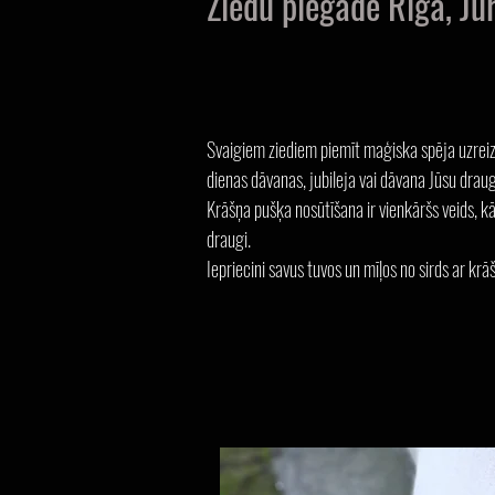
Ziedu piegāde Rīga, J
Svaigiem ziediem piemīt maģiska spēja uzreiz 
dienas dāvanas, jubileja vai dāvana Jūsu draug
Krāšņa pušķa nosūtīšana ir vienkāršs veids, k
draugi.
Iepriecini savus tuvos un mīļos no sirds ar 