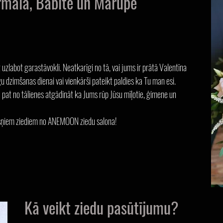
ūrmalā, Babītē un Mārupē
uzlabot garastāvokli. Neatkarīgi no tā, vai jums ir prātā Valentīna
u dzimšanas dienai vai vienkārši pateikt paldies ka Tu man esi.
ā pat no tālienes atgādināt ka Jums rūp Jūsu mīļotie, ģimene un
krāšņiem ziediem no ANEMOON ziedu salona!
Kā veikt ziedu pasūt
ījumu?