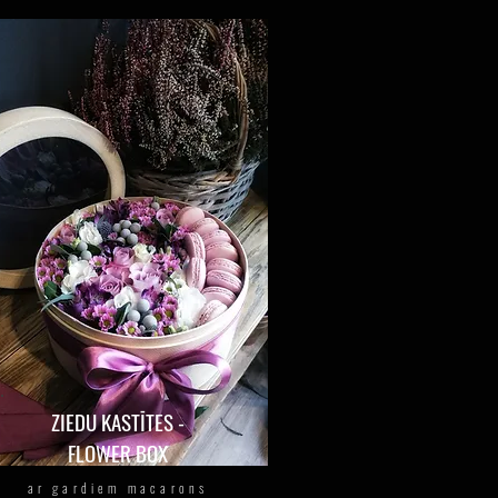
ZIEDU KASTĪTES -
FLOWER
BOX
ar gardiem macarons