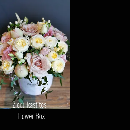
Ziedu kastītes -
Flower Box​