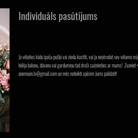
Individuāls pasūtījums
Ja vēlaties kādu īpašu pušķi vai ziedu kastīti, vai ja neatrodat sev vēlamo m
hēlija balonu,
dāvanu vai gardumiņu tad droši sazinieties ar mums!
Zvaniet 
anemoon.lv@gmail.com
un mēs noteikti spēsim Jums palīdzēt!