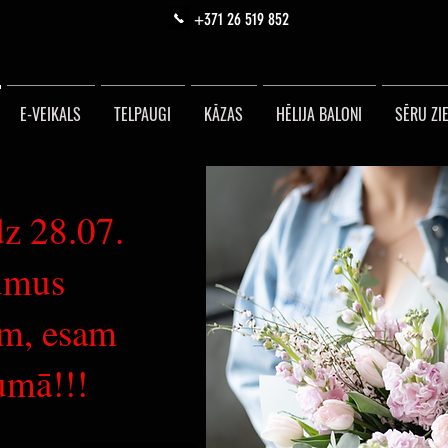
+371 26 519 852
E-VEIKALS
TELPAUGI
KĀZAS
HĒLIJA BALONI
SĒRU ZIE
dz 28.07.
umus
m, esam
umā!!!