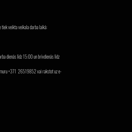
tiek veikta veikala darba laikā:
arba dienās līdz 15:00 un brīvdienās līdz
a numuru +371 26519852 vai rakstot uz e-