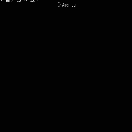
vētdienās: 10.00 - 15.00
© Anemoon