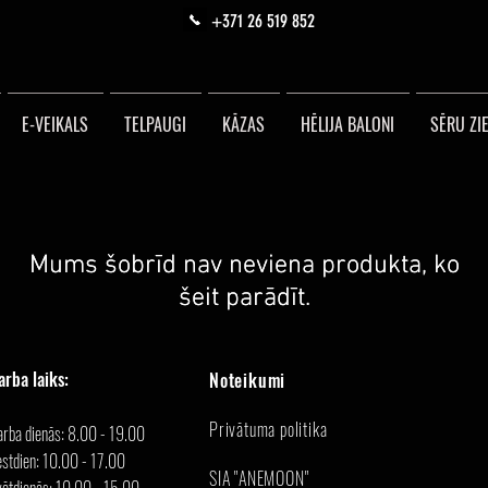
+371 26 519 852
E-VEIKALS
TELPAUGI
KĀZAS
HĒLIJA BALONI
SĒRU ZIE
Mums šobrīd nav neviena produkta, ko
Mums šobrīd nav neviena produkta, ko
šeit parādīt.
šeit parādīt.
arba laiks:
Noteikumi
Privātuma politika
arba dienās: 8.00 - 19.00
stdien: 10.00 - 17.00
SIA "ANEMOON"