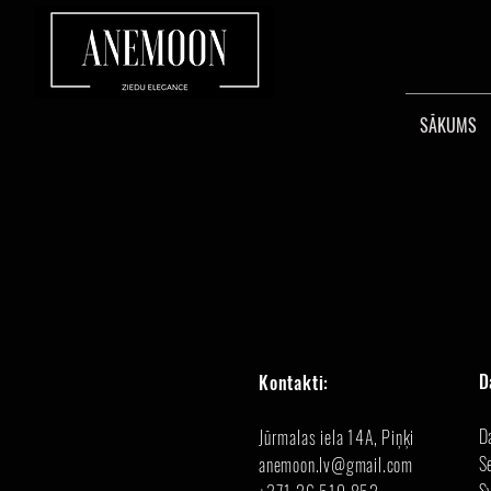
SĀKUMS
D
Kontakti:
D
Jūrmalas iela 14A, Piņķi
Se
anemoon.lv@gmail.com