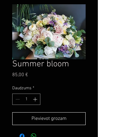
Summer bloom
Cena
85,00 €
Daudzums
*
Pievievot grozam