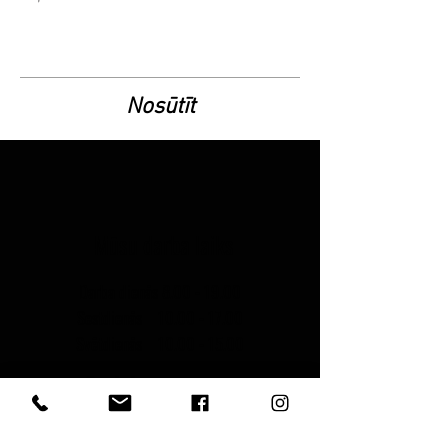
Nosūtīt
Mūsu darba laiks
Darba dienās
8.00 - 19.00
Sestdienās
10.00 - 17.00
Svētdienās
10.00 - 15.00
Sazinies ar mums
Jūrmalas iela 14A, Piņķi / GSM
26519852