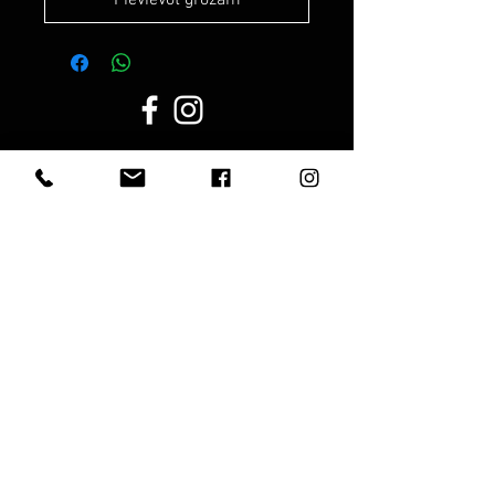
Pievievot grozam
Darba laiks:
Darba dienās:
8.00 - 19.00
Sestdien:
10.00 - 17.00
Svētdienās:
10.00 - 15.00
Noteikumi
Privātuma politika