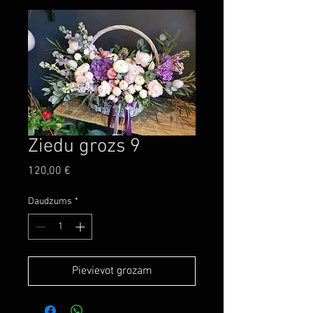
Ziedu grozs 9
Cena
120,00 €
Daudzums
*
Pievievot grozam