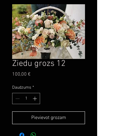
Ziedu grozs 12
Cena
100,00 €
Daudzums
*
Pievievot grozam