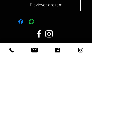
Pievievot grozam
Darba laiks:
Darba dienās:
8.00 - 19.00
Sestdien:
10.00 - 17.00
Svētdienās:
10.00 - 15.00
Noteikumi