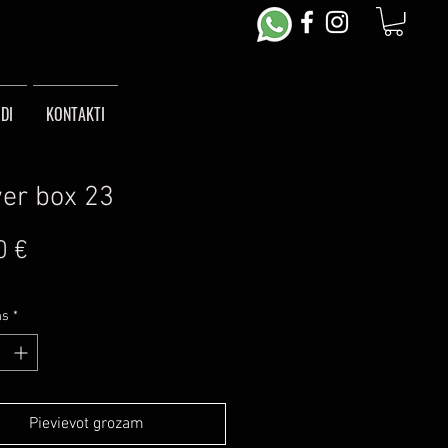
DI
KONTAKTI
er box 23
Cena
0 €
ms
*
Pievievot grozam