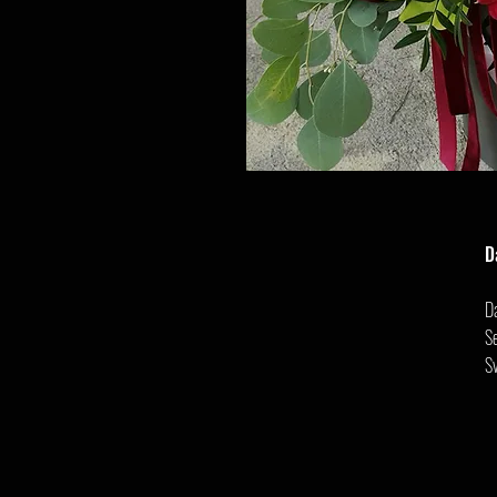
D
D
Se
S