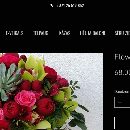
+371 26 519 852
E-VEIKALS
TELPAUGI
KĀZAS
HĒLIJA BALONI
SĒRU ZIE
Flow
68,0
Daudzu