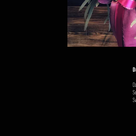
D
D
Se
S