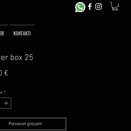
DI
KONTAKTI
er box 25
Cena
0 €
ms
*
Pievievot grozam