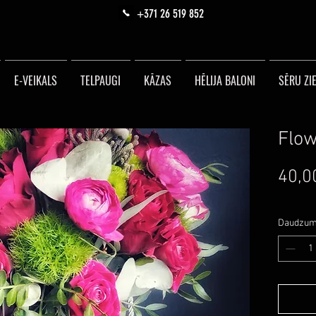
+371 26 519 852
E-VEIKALS
TELPAUGI
KĀZAS
HĒLIJA BALONI
SĒRU ZIE
Flow
40,0
Daudzu