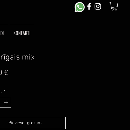
DI
KONTAKTI
rīgais mix
Cena
0 €
ms
*
Pievievot grozam