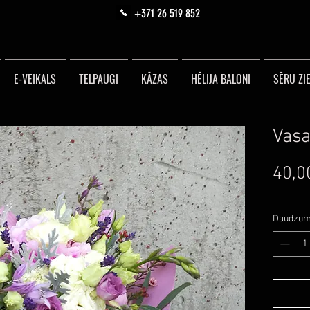
+371 26 519 852
E-VEIKALS
TELPAUGI
KĀZAS
HĒLIJA BALONI
SĒRU ZIE
Vasa
40,0
Daudzu