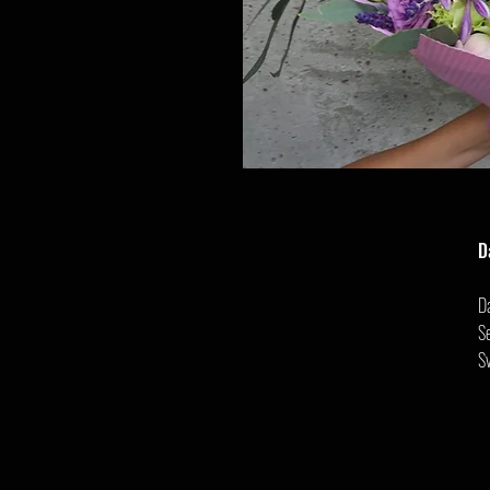
D
D
Se
S