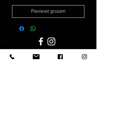
Pievievot grozam
Darba laiks:
Darba dienās:
8.00 - 19.00
Sestdien:
10.00 - 17.00
Svētdienās:
10.00 - 15.00
Noteikumi