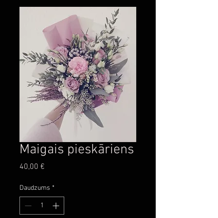
Maigais pieskāriens
Cena
40,00 €
Daudzums
*