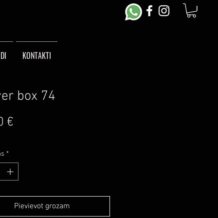
DI
KONTAKTI
er box 74
Cena
0 €
ms
*
Pievievot grozam