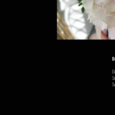
D
D
Se
S