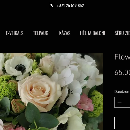
+371 26 519 852
E-VEIKALS
TELPAUGI
KĀZAS
HĒLIJA BALONI
SĒRU ZIE
Flow
65,0
Daudzu