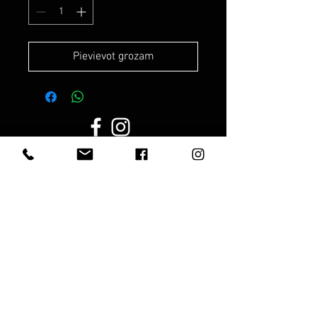
Pievievot grozam
Darba laiks:
Darba dienās:
8.00 - 19.00
Sestdien:
10.00 - 17.00
Svētdienās:
10.00 - 15.00