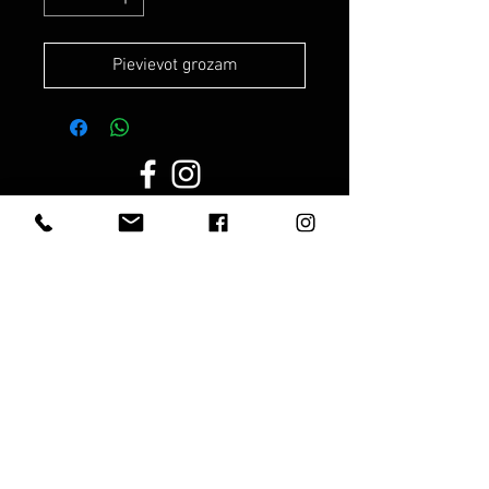
Pievievot grozam
Darba laiks:
Darba dienās:
8.00 - 19.00
Sestdien:
10.00 - 17.00
Svētdienās:
10.00 - 15.00