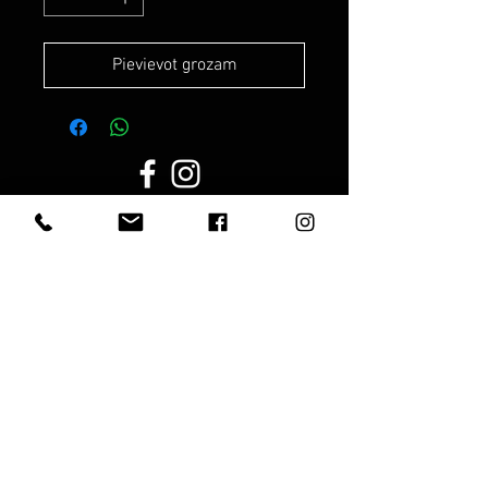
Pievievot grozam
Darba laiks:
Darba dienās:
8.00 - 19.00
Sestdien:
10.00 - 17.00
Svētdienās:
10.00 - 15.00