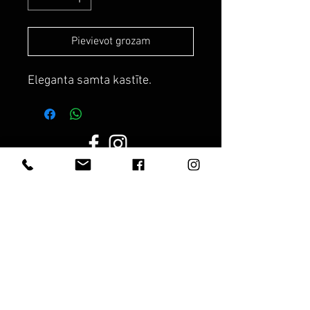
Pievievot grozam
Eleganta samta kastīte.
Darba laiks:
Darba dienās:
8.00 - 19.00
Sestdien:
10.00 - 17.00