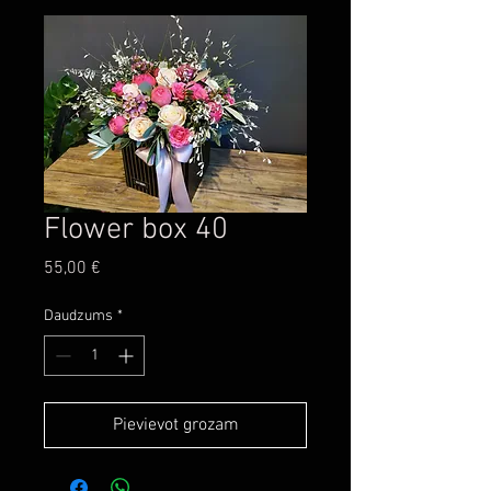
Flower box 40
Cena
55,00 €
Daudzums
*
Pievievot grozam