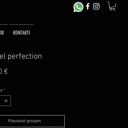
DI
KONTAKTI
el perfection
Cena
0 €
ms
*
Pievievot grozam