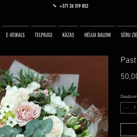
+371 26 519 852
E-VEIKALS
TELPAUGI
KĀZAS
HĒLIJA BALONI
SĒRU ZIE
Past
50,0
Daudzu