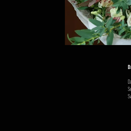
D
D
Se
S