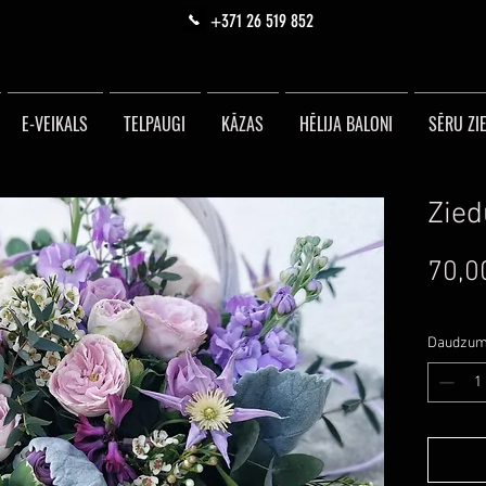
+371 26 519 852
E-VEIKALS
TELPAUGI
KĀZAS
HĒLIJA BALONI
SĒRU ZIE
Zied
70,0
Daudzu