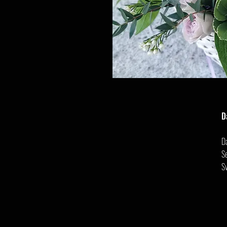
D
D
Se
S