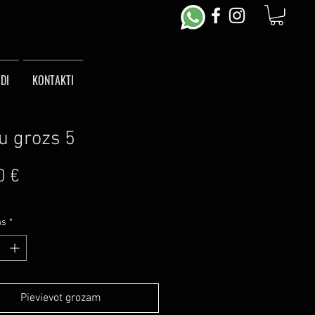
DI
KONTAKTI
u grozs 5
Cena
0 €
ms
*
Pievievot grozam