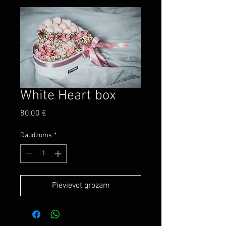
White Heart box
Cena
80,00 €
Daudzums
*
Pievievot grozam