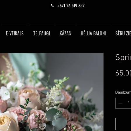
+371 26 519 852
E-VEIKALS
TELPAUGI
KĀZAS
HĒLIJA BALONI
SĒRU ZIE
Spri
65,0
Daudzu