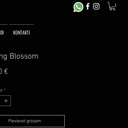
DI
KONTAKTI
ng Blossom
Cena
0 €
ms
*
Pievievot grozam