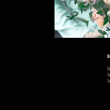
D
D
Se
S