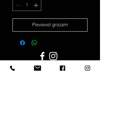
Pievievot grozam
Darba laiks:
Darba dienās:
8.00 - 19.00
Sestdien:
10.00 - 17.00
Svētdienās:
10.00 - 15.00