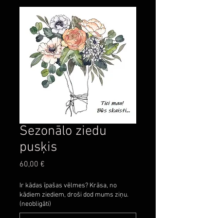
Sezonālo ziedu
pusķis
Cena
60,00 €
Ir kādas īpašas vēlmes? Krāsa, no
kādiem ziediem, droši dod mums ziņu.
(neobligāti)