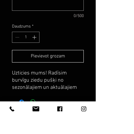
0/500
Daudzums
*
Pievievot grozam
Uzticies mums! Radīsim
burvīgu ziedu pušķi no
sezonālajiem un aktuālajiem
ziediem.