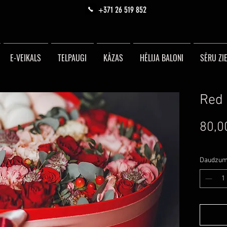
+371 26 519 852
E-VEIKALS
TELPAUGI
KĀZAS
HĒLIJA BALONI
SĒRU ZIE
Red 
80,0
Daudzu