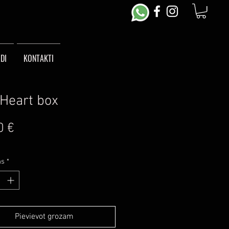
DI
KONTAKTI
Heart box
Cena
0 €
ms
*
Pievievot grozam