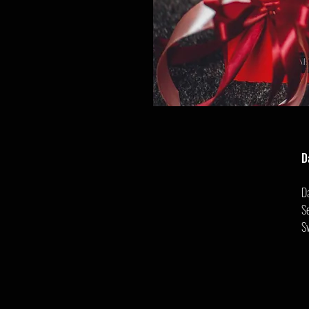
D
D
Se
S