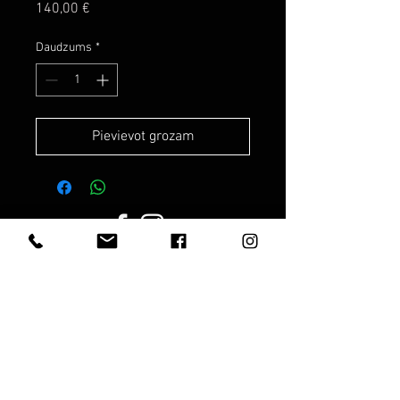
Cena
140,00 €
Daudzums
*
Pievievot grozam
Darba laiks: