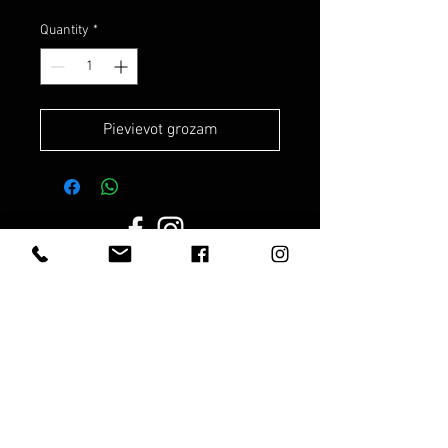
Quantity
*
Pievievot grozam
Darba laiks:
Darba dienās:
8.00 - 19.00