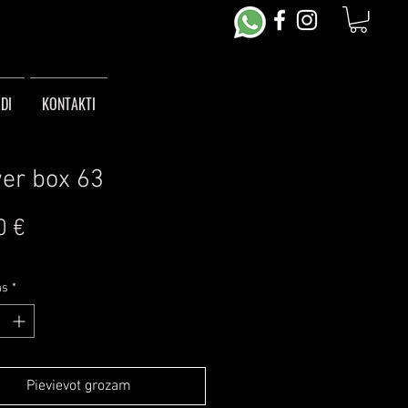
DI
KONTAKTI
er box 63
Cena
0 €
ms
*
Pievievot grozam