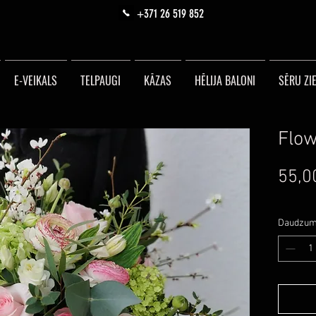
+371 26 519 852
E-VEIKALS
TELPAUGI
KĀZAS
HĒLIJA BALONI
SĒRU ZIE
Flow
55,0
Daudzu