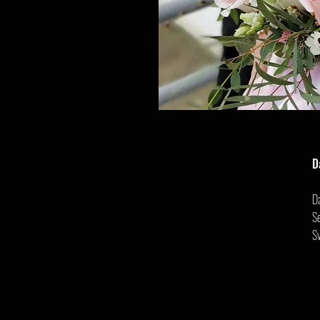
D
D
Se
S