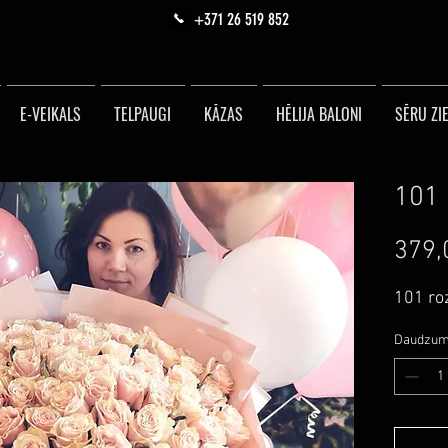
+371 26 519 852
E-VEIKALS
TELPAUGI
KĀZAS
HĒLIJA BALONI
SĒRU ZIE
101 
379,
101 ro
Daudzu