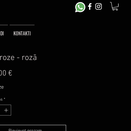
DI
KONTAKTI
roze - rozā
Cena
00 €
ze
ms
*