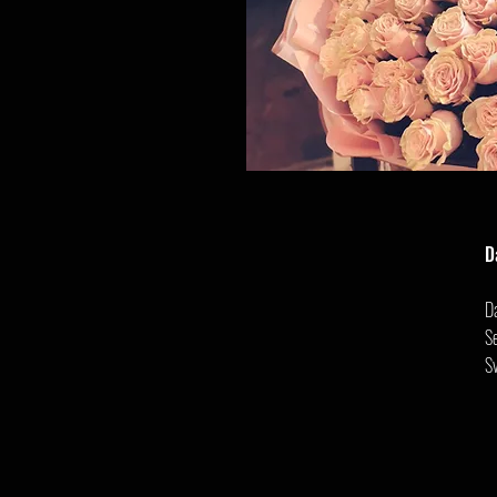
D
D
Se
S