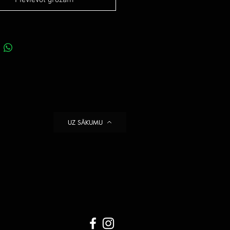
Pievievot grozam
UZ SĀKUMU